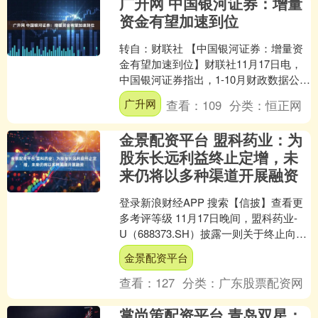
广升网 中国银河证券：增量
资金有望加速到位
转自：财联社 【中国银河证券：增量资
金有望加速到位】财联社11月17日电，
中国银河证券指出，1-10月财政数据公
布，整体来看，在上半年财政积极靠前
广升网
查看：
109
分类：
恒正网
发力的背景下，....
金景配资平台 盟科药业：为
股东长远利益终止定增，未
来仍将以多种渠道开展融资
登录新浪财经APP 搜索【信披】查看更
多考评等级 11月17日晚间，盟科药业-
U（688373.SH）披露一则关于终止向特
定对象发行股票事项的公告。经11月
金景配资平台
15....
查看：
127
分类：
广东股票配资网
掌尚策配资平台 青岛双星：