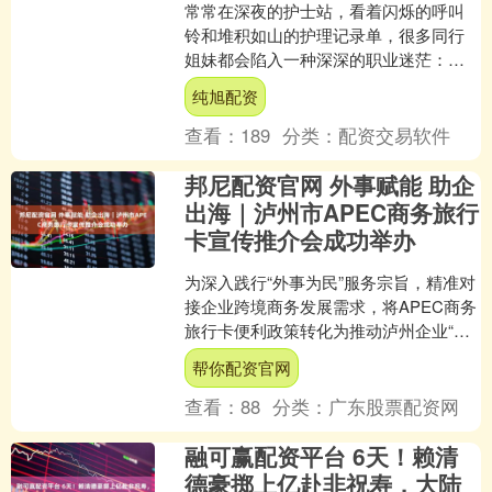
常常在深夜的护士站，看着闪烁的呼叫
铃和堆积如山的护理记录单，很多同行
姐妹都会陷入一种深深的职业迷茫：天
天围着病床转，三班倒熬坏了身体，未
纯旭配资
来的路到底该怎么走？尤其....
查看：
189
分类：
配资交易软件
邦尼配资官网 外事赋能 助企
出海｜泸州市APEC商务旅行
卡宣传推介会成功举办
为深入践行“外事为民”服务宗旨，精准对
接企业跨境商务发展需求，将APEC商务
旅行卡便利政策转化为推动泸州企业“走
出去”的强劲动力，4月16日，由四川省外
帮你配资官网
事办公室....
查看：
88
分类：
广东股票配资网
融可赢配资平台 6天！赖清
德豪掷上亿赴非祝寿，大陆