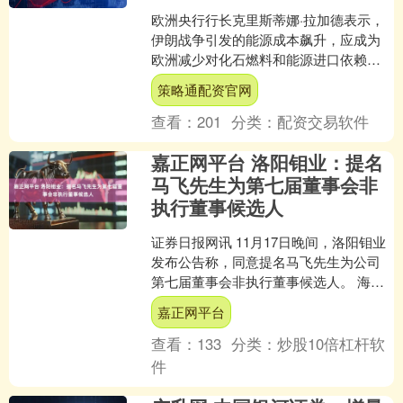
欧洲央行行长克里斯蒂娜·拉加德表示，
伊朗战争引发的能源成本飙升，应成为
欧洲减少对化石燃料和能源进口依赖的
警钟。 欧洲约60%的能源依赖进口，且
策略通配资官网
几乎全部为化石燃料....
查看：
201
分类：
配资交易软件
嘉正网平台 洛阳钼业：提名
马飞先生为第七届董事会非
执行董事候选人
证券日报网讯 11月17日晚间，洛阳钼业
发布公告称，同意提名马飞先生为公司
第七届董事会非执行董事候选人。 海量
资讯、精准解读，尽在新浪财经APP....
嘉正网平台
查看：
133
分类：
炒股10倍杠杆软
件