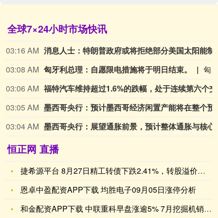
全球7×24小时市场快讯
03:16 AM
消息人士：特朗普政府或将拒绝部分美国
03:08 AM
匈牙利总理：自愿限电措施将于明日结束。
匈牙利总理：自愿限电措施将于明日
03:06 AM
福特汽车维
03:05 AM
墨西哥央行：预计墨西哥经济闲置产
03:04 AM
墨西哥央行：展望通胀前景，预计整体通胀
恒正网 直播
捷希源平台 8月27日精工转债下跌2.41%，转股溢价率59
恩卓中盈配资APP下载 均胜电子09月05日涨停分析
和金配资APP下载 中联重科早盘涨逾5% 7月挖掘机销量同比