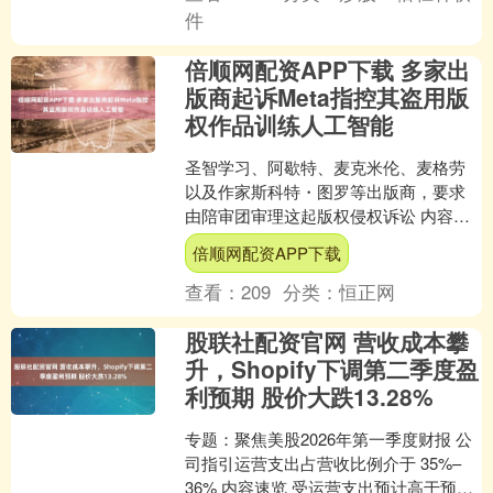
件
倍顺网配资APP下载 多家出
版商起诉Meta指控其盗用版
权作品训练人工智能
圣智学习、阿歇特、麦克米伦、麦格劳
以及作家斯科特・图罗等出版商，要求
由陪审团审理这起版权侵权诉讼 内容速
览 多家出版商对 Meta 平台公司提起集体
倍顺网配资APP下载
诉讼，指控其....
查看：
209
分类：
恒正网
股联社配资官网 营收成本攀
升，Shopify下调第二季度盈
利预期 股价大跌13.28%
专题：聚焦美股2026年第一季度财报 公
司指引运营支出占营收比例介于 35%–
36% 内容速览 受运营支出预计高于预期