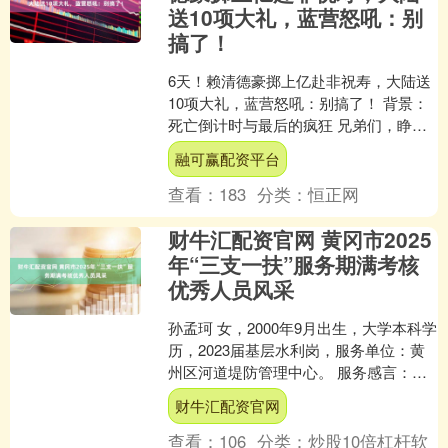
送10项大礼，蓝营怒吼：别
搞了！
6天！赖清德豪掷上亿赴非祝寿，大陆送
10项大礼，蓝营怒吼：别搞了！ 背景：
死亡倒计时与最后的疯狂 兄弟们，睁大
眼睛看清楚，台海那边又有大动作了！
融可赢配资平台
距离4月22日只....
查看：
183
分类：
恒正网
财牛汇配资官网 黄冈市2025
年“三支一扶”服务期满考核
优秀人员风采
孙孟珂 女，2000年9月出生，大学本科学
历，2023届基层水利岗，服务单位：黄
州区河道堤防管理中心。 服务感言：脚
下沾着泥土，肩上扛着责任，在基层水
财牛汇配资官网
利服务的日....
查看：
106
分类：
炒股10倍杠杆软