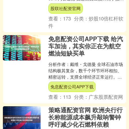
影响，尽管营收保持强劲增长，
股联社配资官网
Shopify....
查看：
173
分类：
炒股10倍杠杆软
件
免息配资公司APP下载 给汽
车加油，其实你正在为航空
燃油短缺买单
分析作者：戴维・戈德曼 全球石油市场
结构极其复杂，数千个环节环环相扣、
精密运转，支撑全球经济正常运行。平
日里普通人几乎感受不到其中关联。 一
免息配资公司APP下载
旦链条断裂，影响便会....
查看：
113
分类：
广东股票配资网
策略通配资官网 欧洲央行行
长称能源成本飙升敲响警钟
呼吁减少化石燃料依赖