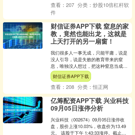
查看：
207
分类：
炒股10倍杠杆软
件
财信证券APP下载 窒息的家
教，竟然也能出龙，这就是
上天打开的另一扇窗！
我们很多人一事无成，只能平庸，说是
没人引导，说是失败的教育带来的窒
息，唯独没人想过，把这种窒息当成走
向成功的保护伞，只是心安理得的甘于
财信证券APP下载
平庸。 曾国藩都知道，晚清....
查看：
208
分类：
恒正网
亿筹配资APP下载 兴业科技
09月05日涨停分析
兴业科技（002674）09月05日涨停收
盘，股价上涨10.03%，收盘价为13.49
元。 该股于下午 1:43:33涨停。截止